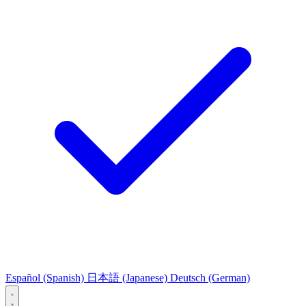
Español
(Spanish)
日本語
(Japanese)
Deutsch
(German)