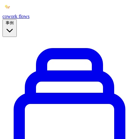
cowork
flows
事例