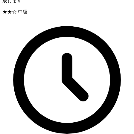
成します
★★☆
中級