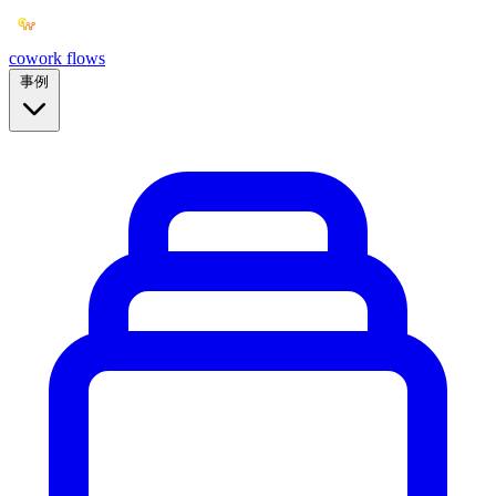
cowork
flows
事例