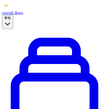
cowork
flows
事例