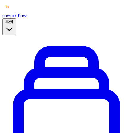
cowork
flows
事例