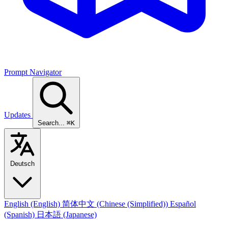
Prompt Navigator
Updates
Search...
⌘K
Deutsch
English
(English)
简体中文
(Chinese (Simplified))
Español
(Spanish)
日本語
(Japanese)