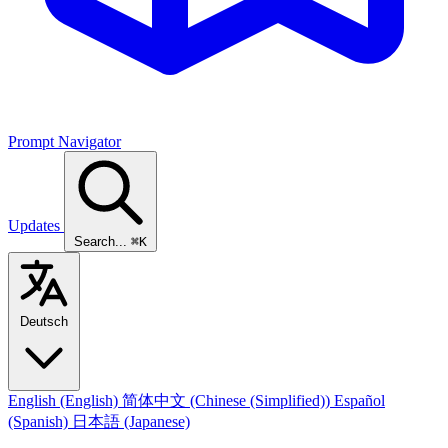
Prompt Navigator
Updates
Search...
⌘K
Deutsch
English
(English)
简体中文
(Chinese (Simplified))
Español
(Spanish)
日本語
(Japanese)