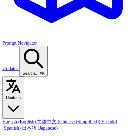
Prompt Navigator
Updates
Search...
⌘K
Deutsch
English
(English)
简体中文
(Chinese (Simplified))
Español
(Spanish)
日本語
(Japanese)