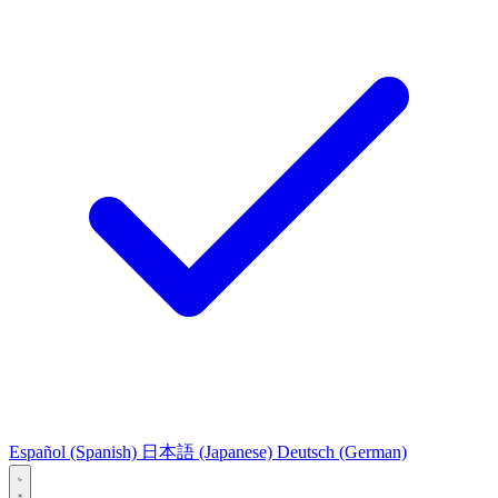
Español
(Spanish)
日本語
(Japanese)
Deutsch
(German)