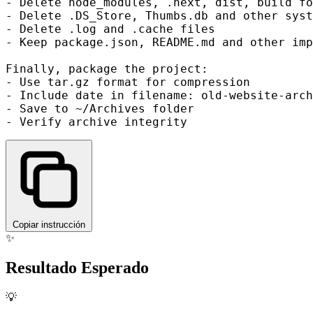
- Delete node_modules, .next, dist, build fo
- Delete .DS_Store, Thumbs.db and other syst
- Delete .log and .cache files

- Keep package.json, README.md and other imp
Finally, package the project:

- Use tar.gz format for compression

- Include date in filename: old-website-arch
- Save to ~/Archives folder

Copiar instrucción
✨
Resultado Esperado
💡