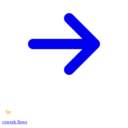
cowork
flows