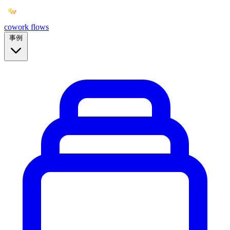
cowork
flows
事例