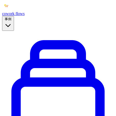
cowork
flows
事例