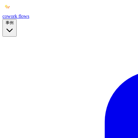
cowork
flows
事例