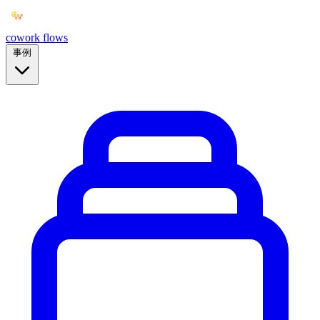
cowork
flows
事例