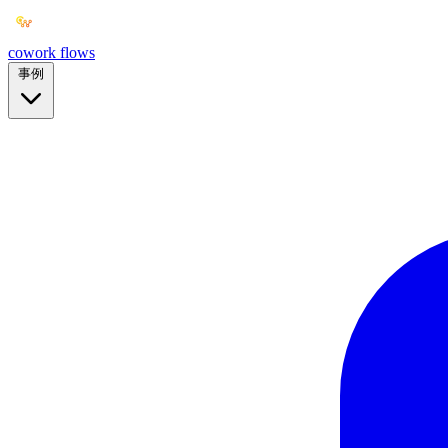
cowork
flows
事例