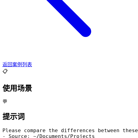
返回案例列表
📋
使用场景
💬
提示词
Please compare the differences between these
- Source: ~/Documents/Projects
