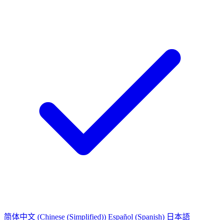
简体中文
(Chinese (Simplified))
Español
(Spanish)
日本語