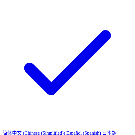
简体中文
(Chinese (Simplified))
Español
(Spanish)
日本語