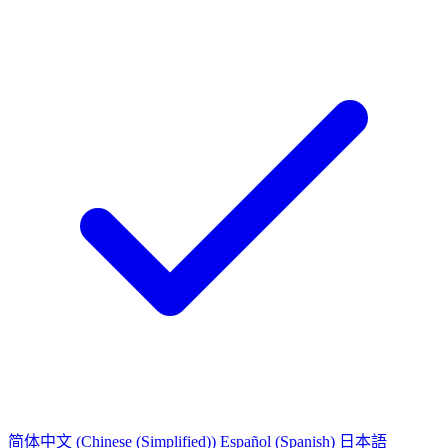
简体中文
(Chinese (Simplified))
Español
(Spanish)
日本語