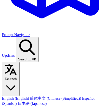
Prompt Navigator
Updates
Search...
⌘K
Deutsch
English
(English)
简体中文
(Chinese (Simplified))
Español
(Spanish)
日本語
(Japanese)