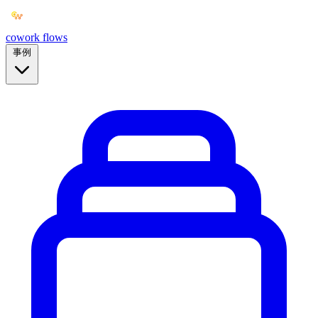
cowork
flows
事例