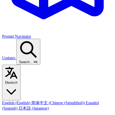
Prompt Navigator
Updates
Search...
⌘K
Deutsch
English
(English)
简体中文
(Chinese (Simplified))
Español
(Spanish)
日本語
(Japanese)