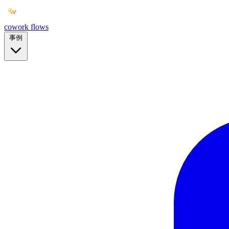
cowork
flows
事例