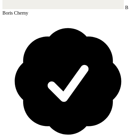
B
Boris Cherny