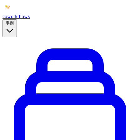
cowork
flows
事例