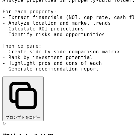
Analyze properties in /property-data folder:

For each property:

- Extract financials (NOI, cap rate, cash fl
- Analyze location and market trends

- Calculate ROI projections

- Identify risks and opportunities

Then compare:

- Create side-by-side comparison matrix

- Rank by investment potential

- Highlight pros and cons of each

プロンプトをコピー
✨