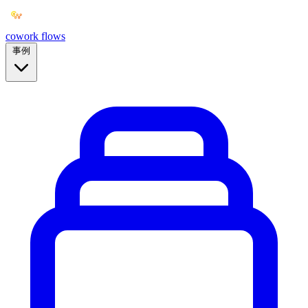
cowork
flows
事例